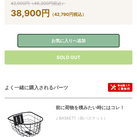
42,000
円
（
46,200
円
税込）
38,900
円
（
42,790
円
税込）
お気に入りへ追加
SOLD OUT
よく一緒に購入されるパーツ
前に荷物を積みたい時にはコレ！
J BASKET1（前バスケット）