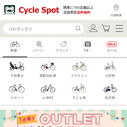
関東に100店舗以上
店頭受取
送料無料
店舗検索
車種
パーツ
ブランド
PB
セール
子供乗せ
電動自転車
ママチャリ
小径車
スポーツ
e-BIKE
子ども車
幼児車