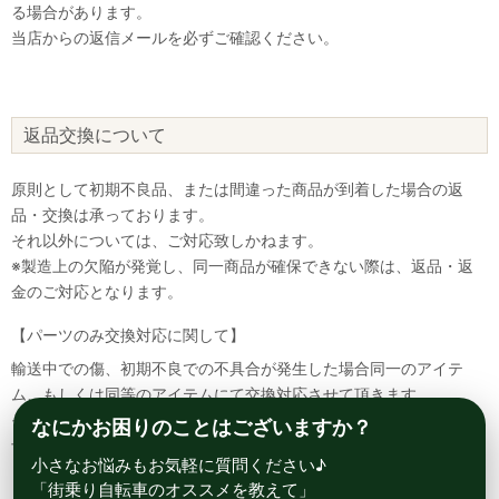
る場合があります。
当店からの返信メールを必ずご確認ください。
返品交換について
原則として初期不良品、または間違った商品が到着した場合の返
品・交換は承っております。
それ以外については、ご対応致しかねます。
※製造上の欠陥が発覚し、同一商品が確保できない際は、返品・返
金のご対応となります。
【パーツのみ交換対応に関して】
輸送中での傷、初期不良での不具合が発生した場合同一のアイテ
ム、もしくは同等のアイテムにて交換対応させて頂きます。
その場合該当部品を着払いにて返送して頂く必要が御座いますので
なにかお困りのことはございますか？
予めご了承ください。
小さなお悩みもお気軽に質問ください♪
「街乗り自転車のオススメを教えて」