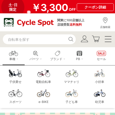
￥3,300
土･日
クーポン
詳細
限定
OFF
関東に100店舗以上
店頭受取
送料無料
店舗検索
車種
パーツ
ブランド
PB
セール
子供乗せ
電動自転車
ママチャリ
小径車
スポーツ
e-BIKE
子ども車
幼児車