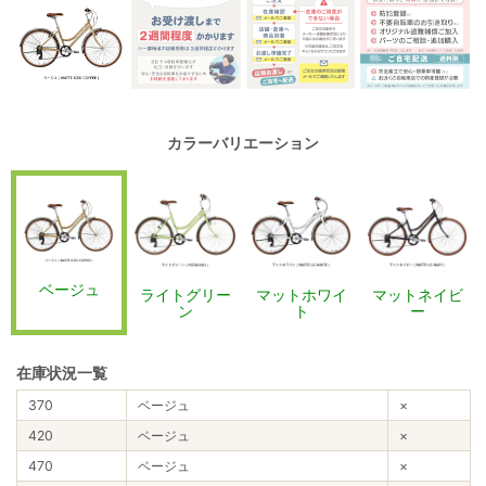
カラーバリエーション
ベージュ
ライトグリー
マットホワイ
マットネイビ
ン
ト
ー
在庫状況一覧
370
ベージュ
×
420
ベージュ
×
470
ベージュ
×