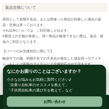
返品交換について
原則として初期不良品、または間違った商品が到着した場合の返
品・交換は承っております。
それ以外については、ご対応致しかねます。
※製造上の欠陥が発覚し、同一商品が確保できない際は、返品・返
金のご対応となります。
【パーツのみ交換対応に関して】
輸送中での傷、初期不良での不具合が発生した場合同一のアイテ
ム、もしくは同等のアイテムにて交換対応させて頂きます。
その場合該当部品を着払いにて返送して頂く必要が御座いますので
なにかお困りのことはございますか？
予めご了承ください。
小さなお悩みもお気軽に質問ください♪
「街乗り自転車のオススメを教えて」
「子供用自転車の選び方を教えて」など
お問い合わせ
総合自転車専門店 サイクルスポット ル・サイク