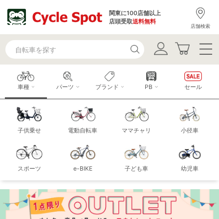
関東に100店舗以上
店頭受取
送料無料
店舗検索
車種
パーツ
ブランド
PB
セール
子供乗せ
電動自転車
ママチャリ
小径車
スポーツ
e-BIKE
子ども車
幼児車