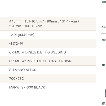
440mm：151-167cm / 480mm：161-177cm /
520mm：166-182cm
12.9kg(440mm)
外装24段
CR-MO MID-SIZE D.B. TIG WELDING
CR-MO W/ INVESTMENT-CAST CROWN
SHIMANO ALTUS
700×28C
MARWI SP-600 BLACK