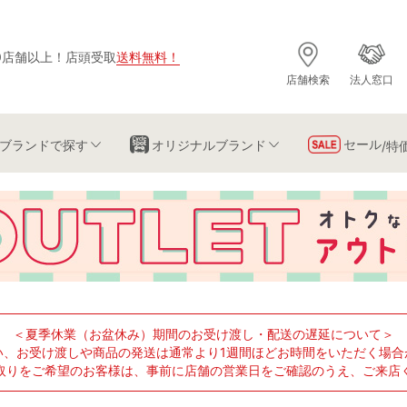
0店舗以上
！
店頭受取
送料無料
！
店舗検索
法人窓口
セール
ブランド
で探す
オリジナルブランド
/特
＜夏季休業（お盆休み）期間のお受け渡し・配送の遅延について＞
い、お受け渡しや商品の発送は通常より1週間ほどお時間をいただく場合
取りをご希望のお客様は、事前に店舗の営業日をご確認のうえ、ご来店