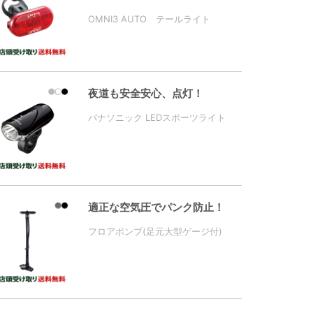
OMNI3 AUTO テールライト
夜道も安全安心、点灯！
パナソニック LEDスポーツライト
適正な空気圧でパンク防止！
フロアポンプ(足元大型ゲージ付)