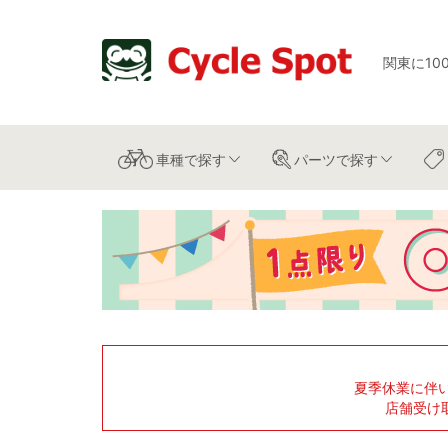
関東に10
車種
で探す
パーツ
で探す
夏季休業に伴
店舗受け