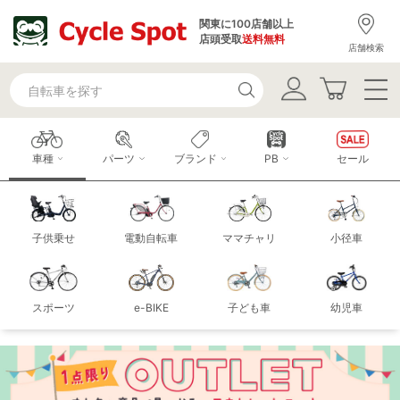
関東に100店舗以上
店頭受取
送料無料
店舗検索
車種
パーツ
ブランド
PB
セール
子供乗せ
電動自転車
ママチャリ
小径車
スポーツ
e-BIKE
子ども車
幼児車