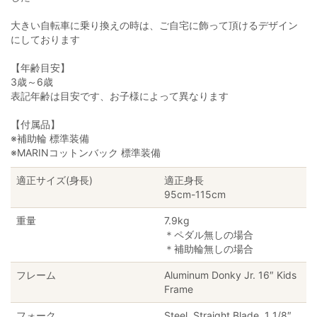
大きい自転車に乗り換えの時は、ご自宅に飾って頂けるデザイン
にしております
【年齢目安】
3歳～6歳
表記年齢は目安です、お子様によって異なります
【付属品】
※補助輪 標準装備
※MARINコットンバック 標準装備
適正サイズ(身長)
適正身長
95cm-115cm
重量
7.9kg
＊ペダル無しの場合
＊補助輪無しの場合
フレーム
Aluminum Donky Jr. 16″ Kids
Frame
フォーク
Steel, Straight Blade, 1 1/8″