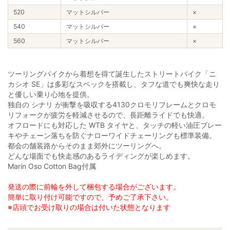
520
マットシルバー
×
540
マットシルバー
×
560
マットシルバー
×
ツーリングバイクから着想を得て誕生したストリートバイク「ニ
カシオ SE」は多彩なスペックを搭載し、タフな道でも爽快な走り
と優しい乗り心地を提供。
独自の シナリ が衝撃を吸収する4130クロモリフレームとクロモ
リフォークが疲労を軽減させるので、長距離ライドでも快適。
オフロードにも対応した WTB タイヤと、タッチの軽い油圧ブレー
キやチェーン落ちを防ぐナローワイドチェーリングも標準装備。
都会の舗装路からそのまま郊外にツーリングへ。
どんな場面でも快走感のあるライディングが楽しめます。
Marin Oso Cotton Bag付属
発送の際に前輪を外して梱包する場合がございます。
簡単に取り付け可能ですので、予めご了承下さい。
※店頭でお受け取りの場合は付いた状態となります