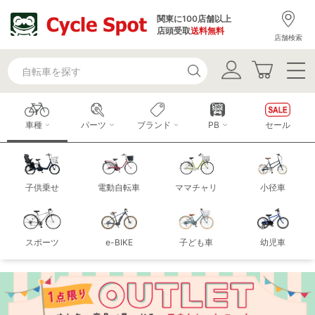
関東に100店舗以上
店頭受取
送料無料
店舗検索
車種
パーツ
ブランド
PB
セール
子供乗せ
電動自転車
ママチャリ
小径車
スポーツ
e-BIKE
子ども車
幼児車