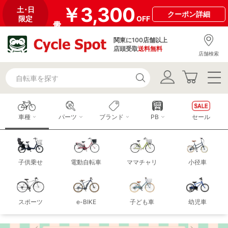
￥3,300
土･日
クーポン
詳細
限定
OFF
関東に100店舗以上
店頭受取
送料無料
店舗検索
車種
パーツ
ブランド
PB
セール
子供乗せ
電動自転車
ママチャリ
小径車
スポーツ
e-BIKE
子ども車
幼児車