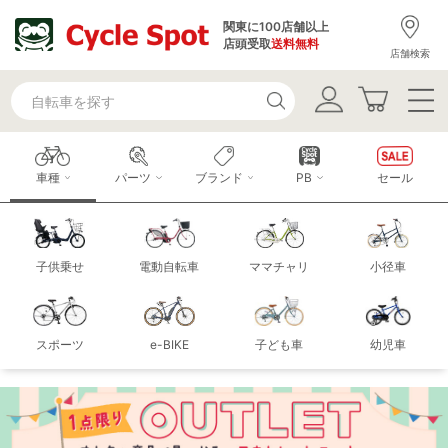
関東に100店舗以上
店頭受取
送料無料
店舗検索
車種
パーツ
ブランド
PB
セール
子供乗せ
電動自転車
ママチャリ
小径車
スポーツ
e-BIKE
子ども車
幼児車