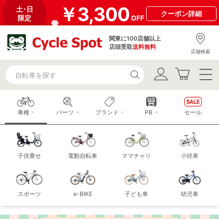
￥3,300
土･日
クーポン
詳細
限定
OFF
関東に100店舗以上
店頭受取
送料無料
店舗検索
車種
パーツ
ブランド
PB
セール
子供乗せ
電動自転車
ママチャリ
小径車
スポーツ
e-BIKE
子ども車
幼児車