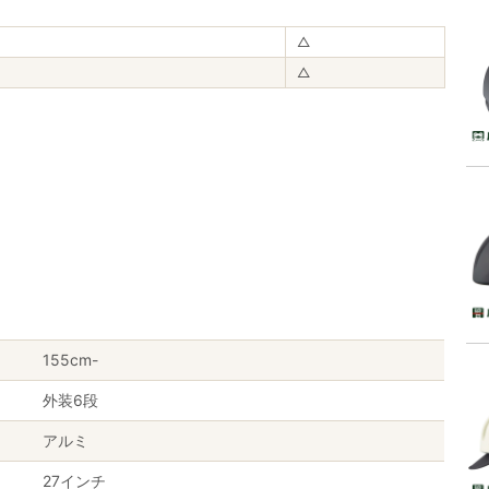
△
△
155cm-
外装6段
アルミ
27インチ