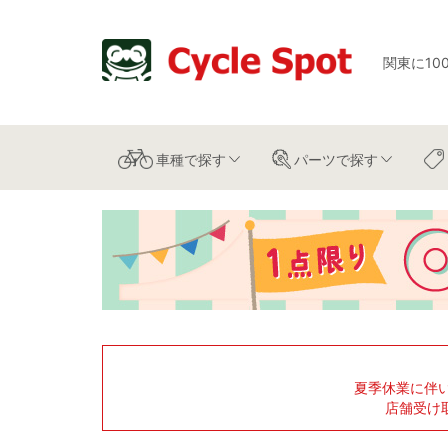
関東に10
車種
で探す
パーツ
で探す
夏季休業に伴
店舗受け