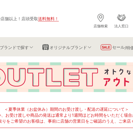
0店舗以上
！
店頭受取
送料無料
！
店舗検索
法人窓口
セール
ブランド
で探す
オリジナルブランド
/特
＜夏季休業（お盆休み）期間のお受け渡し・配送の遅延について＞
い、お受け渡しや商品の発送は通常より1週間ほどお時間をいただく場合
取りをご希望のお客様は、事前に店舗の営業日をご確認のうえ、ご来店