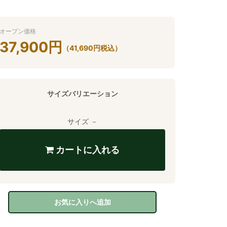
オープン価格
37,900
円
（
41,690
円
税込）
サイズバリエーション
サイズ －
カートに入れる
お気に入りへ追加