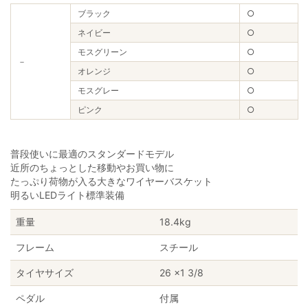
ブラック
○
ネイビー
○
モスグリーン
○
－
オレンジ
○
モスグレー
○
ピンク
○
普段使いに最適のスタンダードモデル
近所のちょっとした移動やお買い物に
たっぷり荷物が入る大きなワイヤーバスケット
明るいLEDライト標準装備
重量
18.4kg
フレーム
スチール
タイヤサイズ
26 ×1 3/8
ペダル
付属