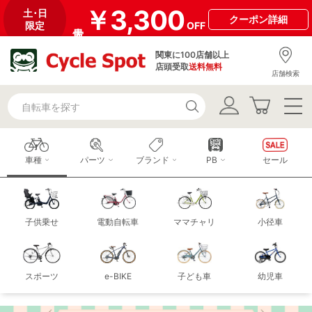
￥3,300
土･日
クーポン
詳細
限定
OFF
関東に100店舗以上
店頭受取
送料無料
店舗検索
車種
パーツ
ブランド
PB
セール
子供乗せ
電動自転車
ママチャリ
小径車
スポーツ
e-BIKE
子ども車
幼児車