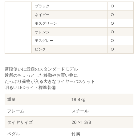
ブラック
○
ネイビー
○
モスグリーン
○
－
オレンジ
○
モスグレー
○
ピンク
○
普段使いに最適のスタンダードモデル
近所のちょっとした移動やお買い物に
たっぷり荷物が入る大きなワイヤーバスケット
明るいLEDライト標準装備
重量
18.4kg
フレーム
スチール
タイヤサイズ
26 ×1 3/8
ペダル
付属