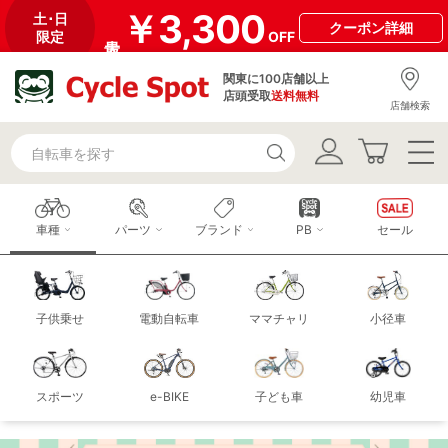
￥3,300
土･日
クーポン
詳細
限定
OFF
関東に100店舗以上
店頭受取
送料無料
店舗検索
車種
パーツ
ブランド
PB
セール
子供乗せ
電動自転車
ママチャリ
小径車
スポーツ
e-BIKE
子ども車
幼児車