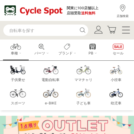
関東に100店舗以上
店頭受取
送料無料
店舗検索
車種
パーツ
ブランド
PB
セール
子供乗せ
電動自転車
ママチャリ
小径車
スポーツ
e-BIKE
子ども車
幼児車