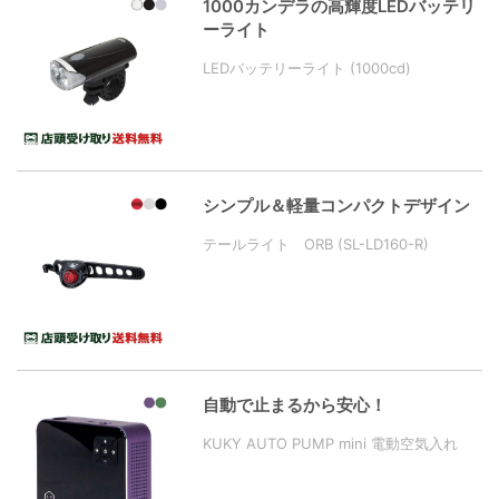
1000カンデラの高輝度LEDバッテリ
ーライト
LEDバッテリーライト (1000cd)
シンプル＆軽量コンパクトデザイン
テールライト ORB (SL-LD160-R)
自動で止まるから安心！
KUKY AUTO PUMP mini 電動空気入れ