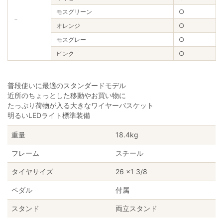
モスグリーン
○
－
オレンジ
○
モスグレー
○
ピンク
○
普段使いに最適のスタンダードモデル
近所のちょっとした移動やお買い物に
たっぷり荷物が入る大きなワイヤーバスケット
明るいLEDライト標準装備
重量
18.4kg
フレーム
スチール
タイヤサイズ
26 ×1 3/8
ペダル
付属
スタンド
両立スタンド