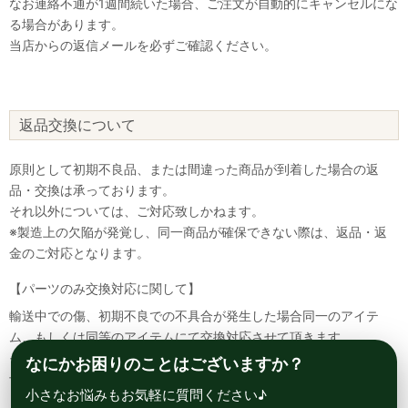
なお連絡不通が1週間続いた場合、ご注文が自動的にキャンセルにな
る場合があります。
当店からの返信メールを必ずご確認ください。
返品交換について
原則として初期不良品、または間違った商品が到着した場合の返
品・交換は承っております。
それ以外については、ご対応致しかねます。
※製造上の欠陥が発覚し、同一商品が確保できない際は、返品・返
金のご対応となります。
【パーツのみ交換対応に関して】
輸送中での傷、初期不良での不具合が発生した場合同一のアイテ
ム、もしくは同等のアイテムにて交換対応させて頂きます。
その場合該当部品を着払いにて返送して頂く必要が御座いますので
なにかお困りのことはございますか？
予めご了承ください。
小さなお悩みもお気軽に質問ください♪