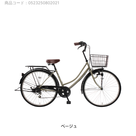
商品コード：
0523250802021