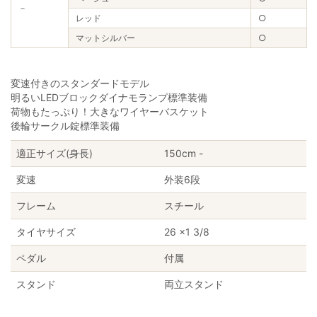
－
レッド
○
マットシルバー
○
変速付きのスタンダードモデル
明るいLEDブロックダイナモランプ標準装備
荷物もたっぷり！大きなワイヤーバスケット
後輪サークル錠標準装備
適正サイズ(身長)
150cm -
変速
外装6段
フレーム
スチール
タイヤサイズ
26 ×1 3/8
ペダル
付属
スタンド
両立スタンド