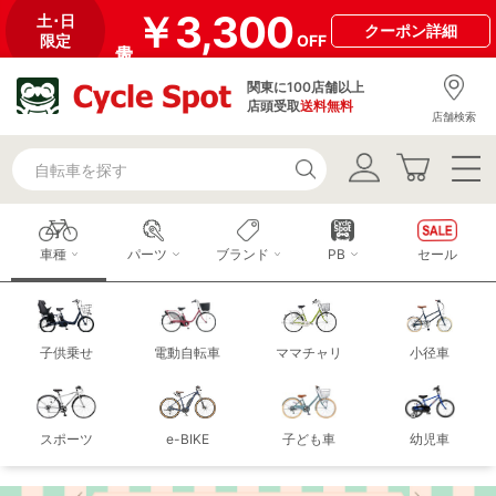
￥3,300
土･日
クーポン
詳細
限定
OFF
関東に100店舗以上
店頭受取
送料無料
店舗検索
車種
パーツ
ブランド
PB
セール
子供乗せ
電動自転車
ママチャリ
小径車
スポーツ
e-BIKE
子ども車
幼児車