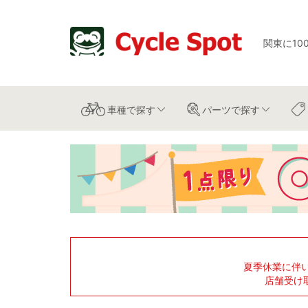
関東に10
車種
で探す
パーツ
で探す
夏季休業に伴
店舗受け