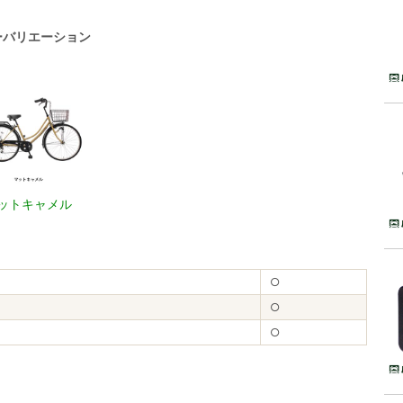
ーバリエーション
ットキャメル
○
○
○