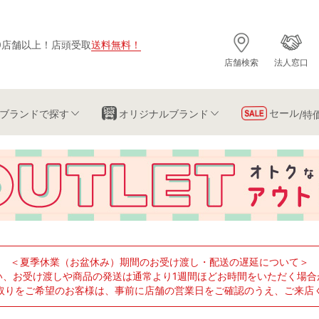
0店舗以上
！
店頭受取
送料無料
！
店舗検索
法人窓口
セール
ブランド
で探す
オリジナルブランド
/特
＜夏季休業（お盆休み）期間のお受け渡し・配送の遅延について＞
い、お受け渡しや商品の発送は通常より1週間ほどお時間をいただく場合
取りをご希望のお客様は、事前に店舗の営業日をご確認のうえ、ご来店