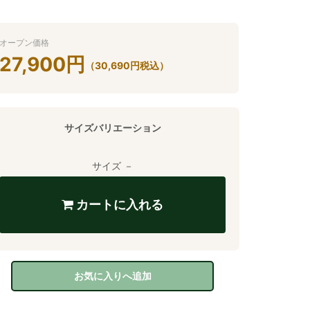
オープン価格
27,900
円
（
30,690
円
税込）
サイズバリエーション
サイズ －
カートに入れる
お気に入りへ追加