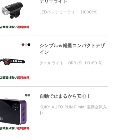
テリーライト
LEDバッテリーライト (1000cd)
シンプル＆軽量コンパクトデザ
イン
テールライト ORB (SL-LD160-R)
自動で止まるから安心！
KUKY AUTO PUMP mini 電動空気入
れ