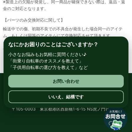
※製造上の欠陥が発覚し、同一商品が確保できない際は、返品・返
金のご対応となります。
【パーツのみ交換対応に関して】
輸送中での傷、初期不良での不具合が発生した場合同一のアイテ
ム、もしくは同等のアイテムにて交換対応させて頂きます。
その場合該当部品を着払いにて返送して頂く必要が御座いますので
なにかお困りのことはございますか？
予めご了承ください。
小さなお悩みもお気軽に質問ください♪
「街乗り自転車のオススメを教えて」
「子供用自転車の選び方を教えて」など
お問い合わせ
総合自転車専門店 サイクルスポット ル・サイク
いいえ、結構です
〒105-0003 東京都港区西新橋1-6-15 NS虎ノ門ビル8階