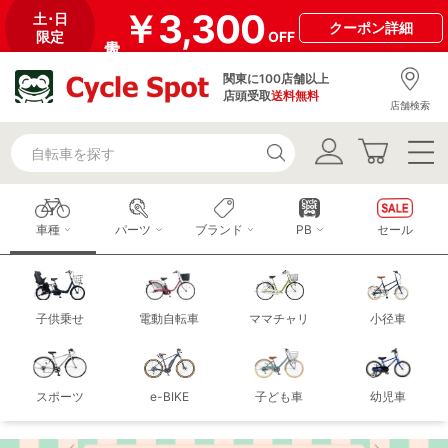
￥3,300
土･日
クーポン
詳細
限定
OFF
関東に100店舗以上
店頭受取
送料無料
店舗検索
車種
パーツ
ブランド
PB
セール
子供乗せ
電動自転車
ママチャリ
小径車
スポーツ
e-BIKE
子ども車
幼児車