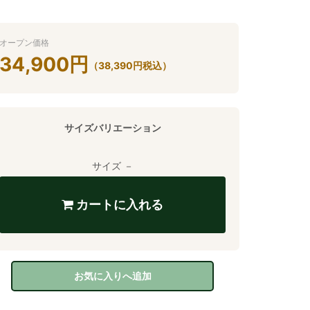
オープン価格
34,900
円
（
38,390
円
税込）
サイズバリエーション
サイズ －
カートに入れる
お気に入りへ追加