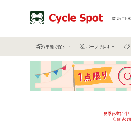
関東に10
車種
で探す
パーツ
で探す
夏季休業に伴
店舗受け