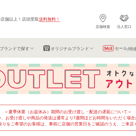
0店舗以上
！
店頭受取
送料無料
！
店舗検索
法人窓口
セール
ブランド
で探す
オリジナルブランド
/特
＜夏季休業（お盆休み）期間のお受け渡し・配送の遅延について＞
い、お受け渡しや商品の発送は通常より1週間ほどお時間をいただく場合
取りをご希望のお客様は、事前に店舗の営業日をご確認のうえ、ご来店