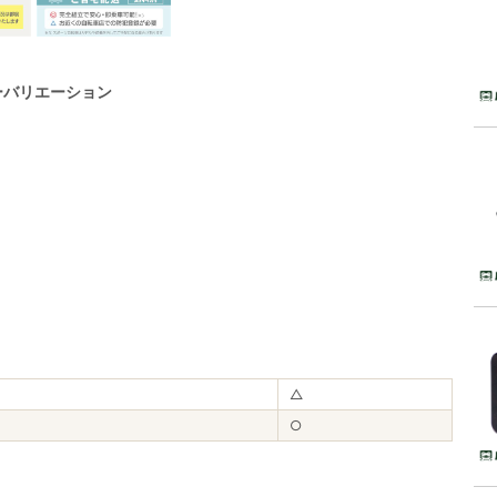
ーバリエーション
△
○