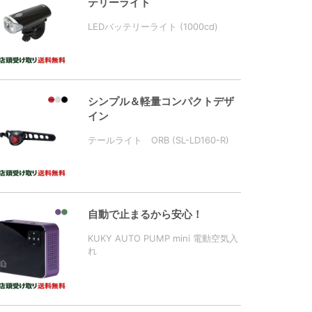
テリーライト
LEDバッテリーライト (1000cd)
シンプル＆軽量コンパクトデザ
イン
テールライト ORB (SL-LD160-R)
自動で止まるから安心！
KUKY AUTO PUMP mini 電動空気入
れ