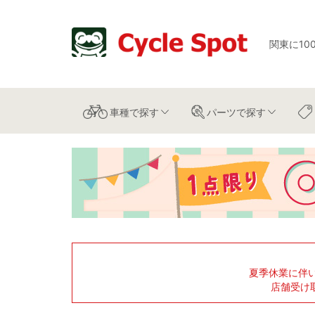
関東に10
車種
で探す
パーツ
で探す
夏季休業に伴
店舗受け