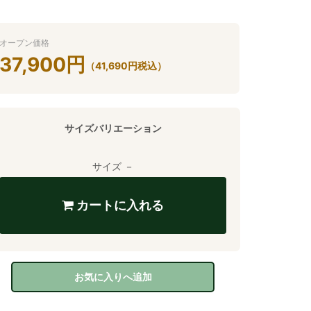
オープン価格
37,900
円
（
41,690
円
税込）
サイズバリエーション
サイズ －
カートに入れる
お気に入りへ追加