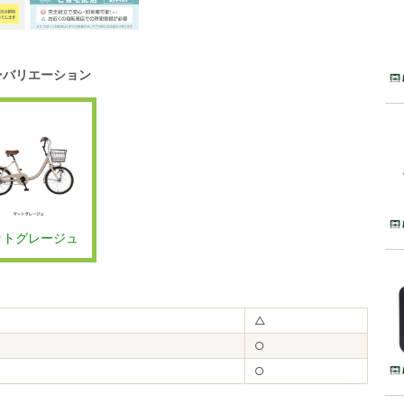
ーバリエーション
ットグレージュ
△
○
○