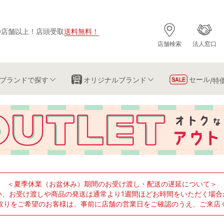
0店舗以上
！
店頭受取
送料無料
！
店舗検索
法人窓口
セール
ブランド
で探す
オリジナルブランド
/特
＜夏季休業（お盆休み）期間のお受け渡し・配送の遅延について＞
い、お受け渡しや商品の発送は通常より1週間ほどお時間をいただく場合
取りをご希望のお客様は、事前に店舗の営業日をご確認のうえ、ご来店