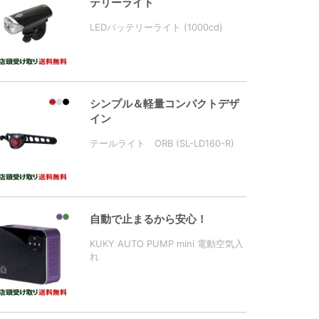
テリーライト
LEDバッテリーライト (1000cd)
シンプル＆軽量コンパクトデザ
イン
テールライト ORB (SL-LD160-R)
自動で止まるから安心！
KUKY AUTO PUMP mini 電動空気入
れ