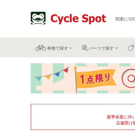
関東に10
車種
で探す
パーツ
で探す
夏季休業に伴
店舗受け