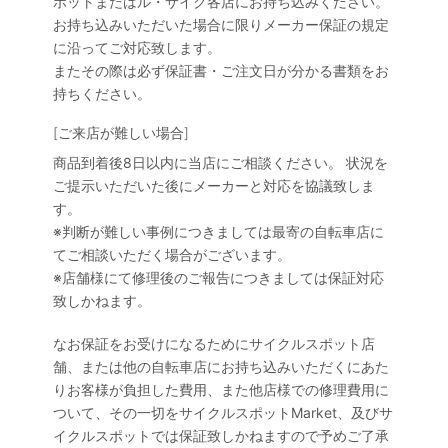
ポットまたはル・サイク各店にお持ち込みください。
お持ち込みいただいた場合に限りメーカー保証の規定
に沿ってご対応致します。
またその際は必ず保証書・ご注文日が分かる書類をお
持ちください。
[ご来店が難しい場合]
商品到着後8日以内に当店にご相談ください。 状況を
ご提示いただいた後にメーカーと対応を協議致しま
す。
※判断が難しい事例につきましては最寄の自転車店に
てご相談いただく場合がございます。
※店舗様にて修理後のご報告につきましては保証対応
致しかねます。
なお保証をお受けになるためにサイクルスポット店
舗、または他の自転車店にお持ち込みいただくにあた
りお客様が負担した費用、また他店様での修理費用に
ついて、その一切をサイクルスポットMarket、及びサ
イクルスポットでは保証致しかねますので予めご了承