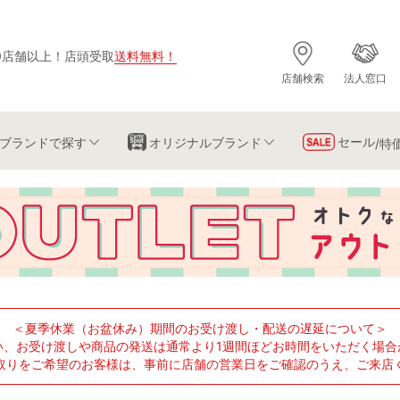
0店舗以上
！
店頭受取
送料無料
！
店舗検索
法人窓口
セール
ブランド
で探す
オリジナルブランド
/特
＜夏季休業（お盆休み）期間のお受け渡し・配送の遅延について＞
い、お受け渡しや商品の発送は通常より1週間ほどお時間をいただく場合
取りをご希望のお客様は、事前に店舗の営業日をご確認のうえ、ご来店