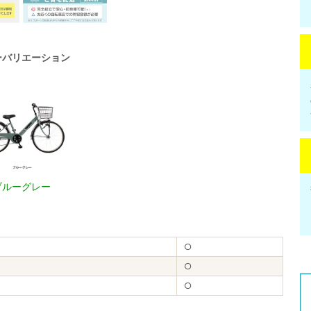
ーバリエーション
ブルーグレー
○
○
○