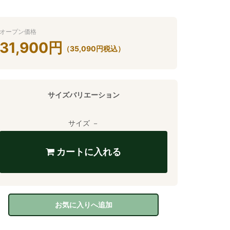
オープン価格
31,900
円
（
35,090
円
税込）
サイズバリエーション
サイズ －
カートに入れる
お気に入りへ追加