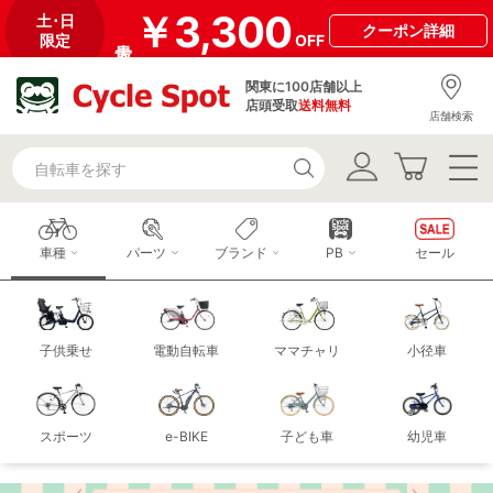
￥3,300
土･日
クーポン
詳細
限定
OFF
関東に100店舗以上
店頭受取
送料無料
店舗検索
車種
パーツ
ブランド
PB
セール
子供乗せ
電動自転車
ママチャリ
小径車
スポーツ
e-BIKE
子ども車
幼児車