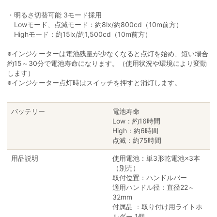
・明るさ切替可能 3モード採用
Lowモード、点滅モード：約8lx/約800cd（10m前方）
Highモード：約15lx/約1,500cd（10m前方）
※インジケーターは電池残量が少なくなると点灯を始め、短い場合
約15～30分で電池寿命になります。（使用状況や環境により変動
します）
※インジケーター点灯時はスイッチを押すと消灯します。
バッテリー
電池寿命
Low：約16時間
High：約6時間
点滅：約75時間
用品説明
使用電池：単3形乾電池×3本
（別売）
取付位置：ハンドルバー
適用ハンドル径：直径22～
32mm
付属品 ：取り付け用ライトホ
ルダー 1個