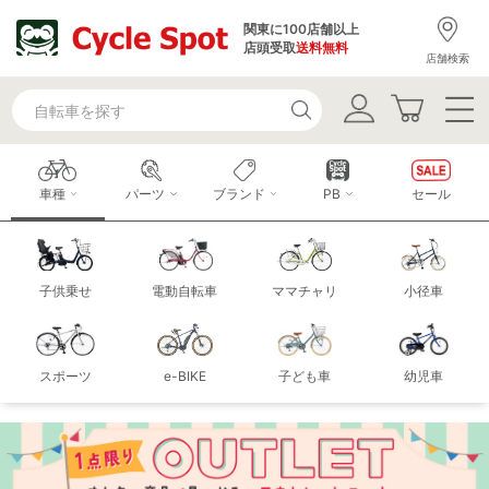
関東に100店舗以上
店頭受取
送料無料
店舗検索
車種
パーツ
ブランド
PB
セール
子供乗せ
電動自転車
ママチャリ
小径車
スポーツ
e-BIKE
子ども車
幼児車