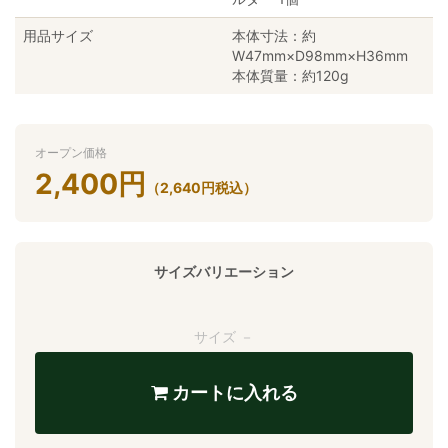
用品サイズ
本体寸法：約
W47mm×D98mm×H36mm
本体質量：約120g
オープン価格
2,400
円
（
2,640
円
税込）
サイズバリエーション
サイズ －
カートに入れる