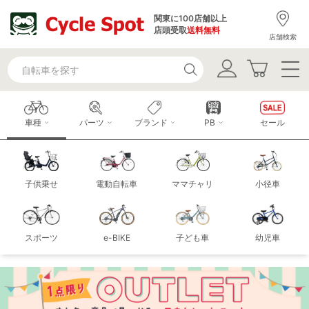
関東に100店舗以上
店頭受取
送料無料
店舗検索
車種
パーツ
ブランド
PB
セール
子供乗せ
電動自転車
ママチャリ
小径車
スポーツ
e-BIKE
子ども車
幼児車