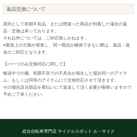
返品交換について
原則として初期不良品、または間違った商品が到着した場合の返
品・交換は承っております。
それ以外については、ご対応致しかねます。
※製造上の欠陥が発覚し、同一商品が確保できない際は、返品・返
金のご対応となります。
【パーツのみ交換対応に関して】
輸送中での傷、初期不良での不具合が発生した場合同一のアイテ
ム、もしくは同等のアイテムにて交換対応させて頂きます。
その場合該当部品を着払いにて返送して頂く必要が御座いますので
なにかお困りのことはございますか？
予めご了承ください。
小さなお悩みもお気軽に質問ください♪
「街乗り自転車のオススメを教えて」
「子供用自転車の選び方を教えて」など
お問い合わせ
総合自転車専門店 サイクルスポット ル・サイク