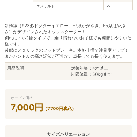
エメラルド
△
新幹線（923形ドクターイエロー、E7系かがやき、E5系はやぶ
さ）がデザインされたキックスクーター！
倒れにくい3輪タイプで、乗り慣れないお子様でも練習しやすい仕
様です。
後部にメタリックのフットブレーキ。本格仕様で注目度アップ！
またハンドルの高さ調節が可能で、成長しても長く使えます。
用品説明
対象年齢：4才以上
制限体重：50kgまで
オープン価格
7,000
円
（
7,700
円
税込）
サイズバリエーション