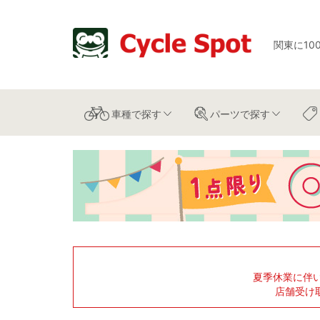
関東に10
車種
で探す
パーツ
で探す
夏季休業に伴
店舗受け