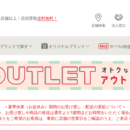
0店舗以上
！
店頭受取
送料無料
！
店舗検索
法人窓口
セール
ブランド
で探す
オリジナルブランド
/特
＜夏季休業（お盆休み）期間のお受け渡し・配送の遅延について＞
い、お受け渡しや商品の発送は通常より1週間ほどお時間をいただく場合
取りをご希望のお客様は、事前に店舗の営業日をご確認のうえ、ご来店