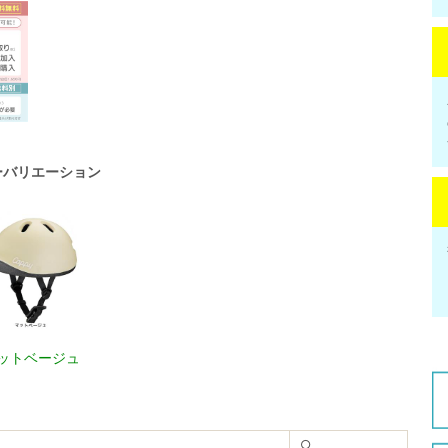
ーバリエーション
ットベージュ
○