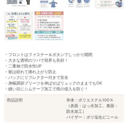
・フロントはファスナー＆ボタンでしっかり開閉
・大きな透明のツバで視界も良好！
・二重袖で防水性UP
・裾は絞れて捲れ上がり防止
・バックにリフレクター付きで安全
・身幅調節プリーツを伸ばせばリュックのままでもOK
・縫い目にシムテープ加工で雨の侵入を防ぐ！
用品説明
本体：ポリエステル100％
（表面：はっ水加工、裏面：
防水加工）
バイザー：ポリ塩化ビニール