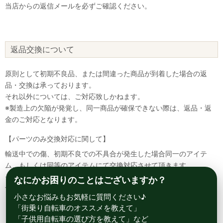
当店からの返信メールを必ずご確認ください。
返品交換について
原則として初期不良品、または間違った商品が到着した場合の返
品・交換は承っております。
それ以外については、ご対応致しかねます。
※製造上の欠陥が発覚し、同一商品が確保できない際は、返品・返
金のご対応となります。
【パーツのみ交換対応に関して】
輸送中での傷、初期不良での不具合が発生した場合同一のアイテ
ム、もしくは同等のアイテムにて交換対応させて頂きます。
その場合該当部品を着払いにて返送して頂く必要が御座いますので
なにかお困りのことはございますか？
予めご了承ください。
小さなお悩みもお気軽に質問ください♪
「街乗り自転車のオススメを教えて」
「子供用自転車の選び方を教えて」など