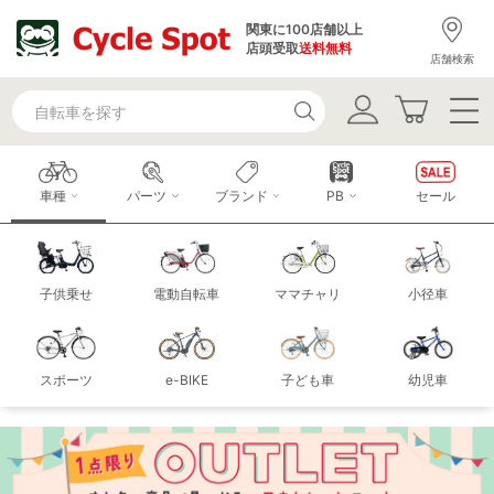
関東に100店舗以上
店頭受取
送料無料
店舗検索
車種
パーツ
ブランド
PB
セール
子供乗せ
電動自転車
ママチャリ
小径車
スポーツ
e-BIKE
子ども車
幼児車