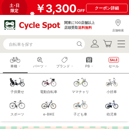
￥3,300
土･日
クーポン
詳細
限定
OFF
関東に100店舗以上
店頭受取
送料無料
店舗検索
車種
パーツ
ブランド
PB
セール
子供乗せ
電動自転車
ママチャリ
小径車
スポーツ
e-BIKE
子ども車
幼児車