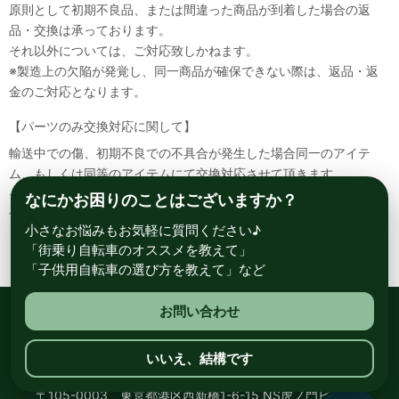
原則として初期不良品、または間違った商品が到着した場合の返
品・交換は承っております。
それ以外については、ご対応致しかねます。
※製造上の欠陥が発覚し、同一商品が確保できない際は、返品・返
金のご対応となります。
【パーツのみ交換対応に関して】
輸送中での傷、初期不良での不具合が発生した場合同一のアイテ
ム、もしくは同等のアイテムにて交換対応させて頂きます。
その場合該当部品を着払いにて返送して頂く必要が御座いますので
なにかお困りのことはございますか？
予めご了承ください。
小さなお悩みもお気軽に質問ください♪
「街乗り自転車のオススメを教えて」
「子供用自転車の選び方を教えて」など
お問い合わせ
総合自転車専門店 サイクルスポット ル・サイク
いいえ、結構です
〒105-0003 東京都港区西新橋1-6-15 NS虎ノ門ビル8階