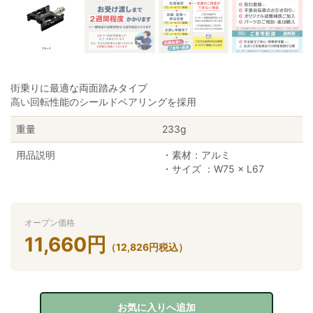
街乗りに最適な両面踏みタイプ
高い回転性能のシールドベアリングを採用
重量
233g
用品説明
・素材：アルミ
・サイズ ：W75 × L67
オープン価格
11,660
円
（
12,826
円
税込）
お気に入りへ追加