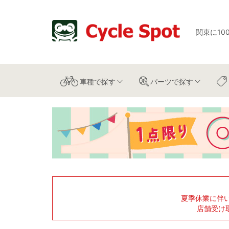
関東に10
車種
で探す
パーツ
で探す
夏季休業に伴
店舗受け