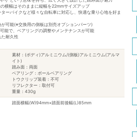
NG」の横幅はそのままに縦幅を22mmサイズアップ
ーターバイクなど様々な自転車に対応し、快適な乗り心地を好ま
が可能(※交換用の側板は別売オプションパーツ)
が可能で、ベアリングの調整やメンテナンスが可能
れた耐久性
素材：(ボディ)アルミニウム/(側板)アルミニウム(アルマ
イト)
踏み面：両面
ベアリング：ボールベアリング
トウクリップ装着：不可
リフレクター：取付可
重量：430g
踏面横幅(W)94mm×踏面前後幅(L)85mm