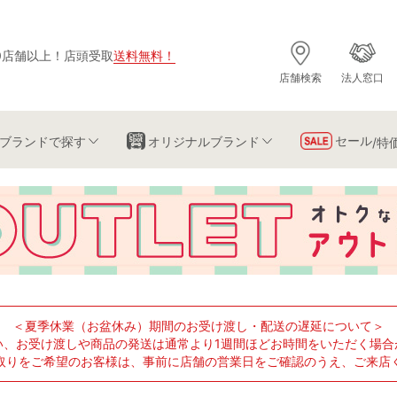
0店舗以上
！
店頭受取
送料無料
！
店舗検索
法人窓口
セール
ブランド
で探す
オリジナルブランド
/特
＜夏季休業（お盆休み）期間のお受け渡し・配送の遅延について＞
い、お受け渡しや商品の発送は通常より1週間ほどお時間をいただく場合
取りをご希望のお客様は、事前に店舗の営業日をご確認のうえ、ご来店