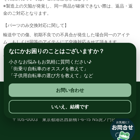
※製造上の欠陥が発覚し、同一商品が確保できない際は、返品・返
金のご対応となります。
【パーツのみ交換対応に関して】
輸送中での傷、初期不良での不具合が発生した場合同一のアイテ
ム、もしくは同等のアイテムにて交換対応させて頂きます。
その場合該当部品を着払いにて返送して頂く必要が御座いますので
なにかお困りのことはございますか？
予めご了承ください。
小さなお悩みもお気軽に質問ください♪
「街乗り自転車のオススメを教えて」
「子供用自転車の選び方を教えて」など
お問い合わせ
総合自転車専門店 サイクルスポット ル・サイク
いいえ、結構です
〒105-0003 東京都港区西新橋1-6-15 NS虎ノ門ビル8階