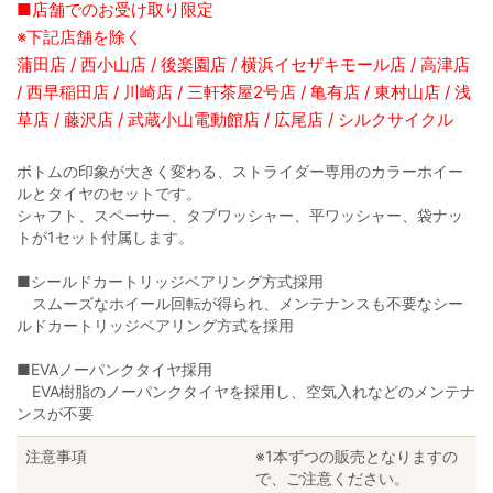
■店舗でのお受け取り限定
※下記店舗を除く
蒲田店 / 西小山店 / 後楽園店 / 横浜イセザキモール店 / 高津店
/ 西早稲田店 / 川崎店 / 三軒茶屋2号店 / 亀有店 / 東村山店 / 浅
草店 / 藤沢店 / 武蔵小山電動館店 / 広尾店 / シルクサイクル
ボトムの印象が大きく変わる、ストライダー専用のカラーホイー
ルとタイヤのセットです。
シャフト、スペーサー、タブワッシャー、平ワッシャー、袋ナッ
トが1セット付属します。
■シールドカートリッジベアリング方式採用
スムーズなホイール回転が得られ、メンテナンスも不要なシー
ルドカートリッジベアリング方式を採用
■EVAノーパンクタイヤ採用
EVA樹脂のノーパンクタイヤを採用し、空気入れなどのメンテナ
ンスが不要
注意事項
※1本ずつの販売となりますの
で、ご注意ください。