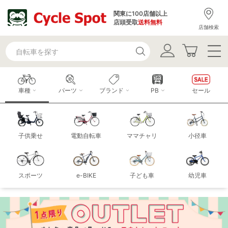
関東に100店舗以上
店頭受取
送料無料
店舗検索
車種
パーツ
ブランド
PB
セール
子供乗せ
電動自転車
ママチャリ
小径車
スポーツ
e-BIKE
子ども車
幼児車