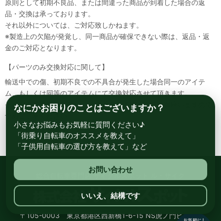
原則として初期不良品、または間違った商品が到着した場合の返
品・交換は承っております。
それ以外については、ご対応致しかねます。
※製造上の欠陥が発覚し、同一商品が確保できない際は、返品・返
金のご対応となります。
【パーツのみ交換対応に関して】
輸送中での傷、初期不良での不具合が発生した場合同一のアイテ
ム、もしくは同等のアイテムにて交換対応させて頂きます。
その場合該当部品を着払いにて返送して頂く必要が御座いますので
なにかお困りのことはございますか？
予めご了承ください。
小さなお悩みもお気軽に質問ください♪
「街乗り自転車のオススメを教えて」
「子供用自転車の選び方を教えて」など
お問い合わせ
総合自転車専門店 サイクルスポット ル・サイク
いいえ、結構です
〒105-0003 東京都港区西新橋1-6-15 NS虎ノ門ビル8階