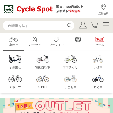
関東に100店舗以上
店頭受取
送料無料
店舗検索
車種
パーツ
ブランド
PB
セール
子供乗せ
電動自転車
ママチャリ
小径車
スポーツ
e-BIKE
子ども車
幼児車