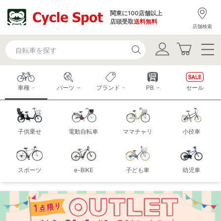
関東に100店舗以上
店頭受取
送料無料
店舗検索
車種
パーツ
ブランド
PB
セール
子供乗せ
電動自転車
ママチャリ
小径車
スポーツ
e-BIKE
子ども車
幼児車