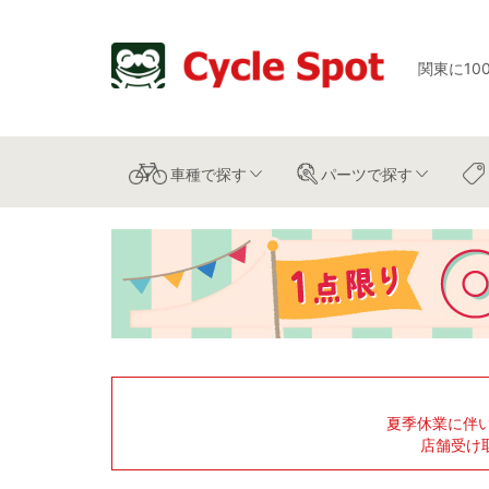
関東に10
車種
で探す
パーツ
で探す
夏季休業に伴
店舗受け