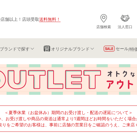
0店舗以上
！
店頭受取
送料無料
！
店舗検索
法人窓口
セール
ブランド
で探す
オリジナルブランド
/特
＜夏季休業（お盆休み）期間のお受け渡し・配送の遅延について＞
い、お受け渡しや商品の発送は通常より1週間ほどお時間をいただく場合
取りをご希望のお客様は、事前に店舗の営業日をご確認のうえ、ご来店