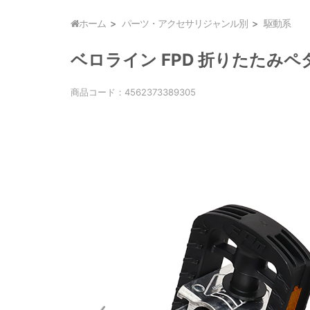
ホーム
パーツ・アクセサリジャンル別
駆動系
ベロライン FPD 折りたたみペダル
商品コード：
4562373389305