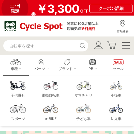
￥3,300
土･日
クーポン
詳細
限定
OFF
関東に100店舗以上
店頭受取
送料無料
店舗検索
車種
パーツ
ブランド
PB
セール
子供乗せ
電動自転車
ママチャリ
小径車
スポーツ
e-BIKE
子ども車
幼児車