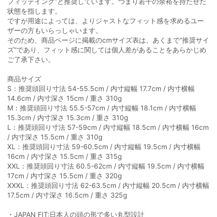
フィッテイング”と推奨しています。つまり若干の余裕を持たせた
状態を指します。
ですが用途によっては、よりジャストなフィット感を求めるユー
ザーの方もいらっしゃいます。
そのため、商品ページに掲載のcmサイズ表は、あくまで“推奨サイ
ズ”であり、フィット感に関しては個人差があることをあらかじめ
ご了承下さい。
商品サイズ
S：推奨頭回り寸法 54-55.5cm / 内寸縦幅 17.7cm / 内寸横幅
14.6cm / 内寸深さ 15cm / 重さ 310g
M：推奨頭回り寸法 55.5-57cm / 内寸縦幅 18.1cm / 内寸横幅
15.3cm / 内寸深さ 15.3cm / 重さ 310g
L：推奨頭回り寸法 57-59cm / 内寸縦幅 18.5cm / 内寸横幅 16cm
/ 内寸深さ 15.5cm / 重さ 310g
XL：推奨頭回り寸法 59-60.5cm / 内寸縦幅 19.5cm / 内寸横幅
16cm / 内寸深さ 15.5cm / 重さ 315g
XXL：推奨頭回り寸法 60.5-62cm / 内寸縦幅 19.5cm / 内寸横幅
17cm / 内寸深さ 15.5cm / 重さ 320g
XXXL：推奨頭回り寸法 62-63.5cm / 内寸縦幅 20.5cm / 内寸横幅
17.5cm / 内寸深さ 16.5cm / 重さ 325g
・JAPAN FIT:日本人の頭の形で多い丸型設計