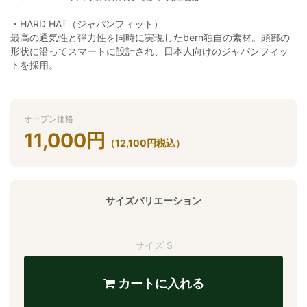
・HARD HAT（ジャパンフィット）
最高の通気性と弾力性を同時に実現したbern独自の素材。頭部の
形状に沿ってスマートに設計され、日本人向けのジャパンフィッ
トを採用。
オープン価格
11,000
円
（
12,100
円
税込）
サイズバリエーション
サイズ S
カートに入れる