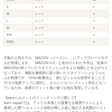
S
レッド
×
M
レッド
×
L
レッド
×
XL
レッド
×
XXL
レッド
×
XXXL
レッド
×
不動の人気モデル「MACON（メーコン）」にアップグレードモデ
ルが登場します。「MACON 2.0」と名付けられた今作は、従来の
MACONが持っていたスタイリッシュさをより強調した仕上がりと
なっており、無駄を徹底的に取り除いたスタイリッシュなフォル
ムが特徴です。15%の軽量化と、新たなシェルを採用することで
15％の強度アップに成功し、さらにジャパンフィット対応となっ
ているため、抜群のフィット感と被り心地を実現しています。
【bernヘルメットのフィッティングに関して】
bern Japanでは、アメリカ本国との度重なる着用テストにより、
着用した際“ヘルメットと頭部の間に人差し指が入る状態がベスト