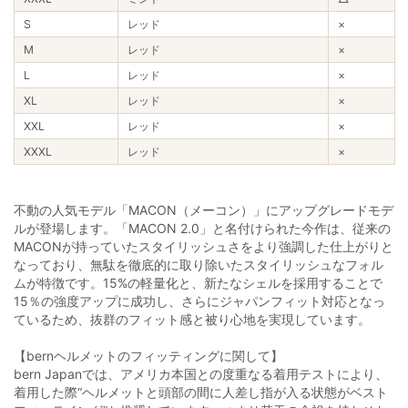
S
レッド
×
M
レッド
×
L
レッド
×
XL
レッド
×
XXL
レッド
×
XXXL
レッド
×
不動の人気モデル「MACON（メーコン）」にアップグレードモデ
ルが登場します。「MACON 2.0」と名付けられた今作は、従来の
MACONが持っていたスタイリッシュさをより強調した仕上がりと
なっており、無駄を徹底的に取り除いたスタイリッシュなフォル
ムが特徴です。15%の軽量化と、新たなシェルを採用することで
15％の強度アップに成功し、さらにジャパンフィット対応となっ
ているため、抜群のフィット感と被り心地を実現しています。
【bernヘルメットのフィッティングに関して】
bern Japanでは、アメリカ本国との度重なる着用テストにより、
着用した際“ヘルメットと頭部の間に人差し指が入る状態がベスト