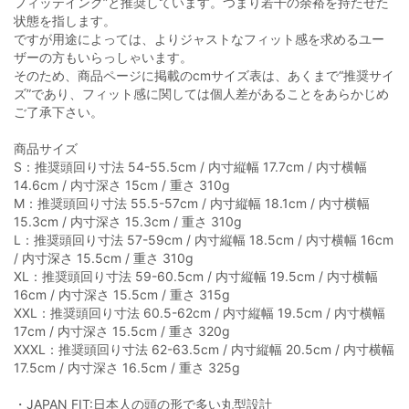
フィッテイング”と推奨しています。つまり若干の余裕を持たせた
状態を指します。
ですが用途によっては、よりジャストなフィット感を求めるユー
ザーの方もいらっしゃいます。
そのため、商品ページに掲載のcmサイズ表は、あくまで“推奨サイ
ズ”であり、フィット感に関しては個人差があることをあらかじめ
ご了承下さい。
商品サイズ
S：推奨頭回り寸法 54-55.5cm / 内寸縦幅 17.7cm / 内寸横幅
14.6cm / 内寸深さ 15cm / 重さ 310g
M：推奨頭回り寸法 55.5-57cm / 内寸縦幅 18.1cm / 内寸横幅
15.3cm / 内寸深さ 15.3cm / 重さ 310g
L：推奨頭回り寸法 57-59cm / 内寸縦幅 18.5cm / 内寸横幅 16cm
/ 内寸深さ 15.5cm / 重さ 310g
XL：推奨頭回り寸法 59-60.5cm / 内寸縦幅 19.5cm / 内寸横幅
16cm / 内寸深さ 15.5cm / 重さ 315g
XXL：推奨頭回り寸法 60.5-62cm / 内寸縦幅 19.5cm / 内寸横幅
17cm / 内寸深さ 15.5cm / 重さ 320g
XXXL：推奨頭回り寸法 62-63.5cm / 内寸縦幅 20.5cm / 内寸横幅
17.5cm / 内寸深さ 16.5cm / 重さ 325g
・JAPAN FIT:日本人の頭の形で多い丸型設計