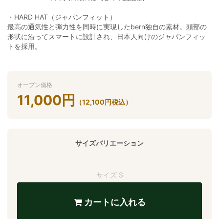
・HARD HAT（ジャパンフィット）
最高の通気性と弾力性を同時に実現したbern独自の素材。頭部の
形状に沿ってスマートに設計され、日本人向けのジャパンフィッ
トを採用。
オープン価格
11,000
円
（
12,100
円
税込）
サイズバリエーション
サイズ S
カートに入れる