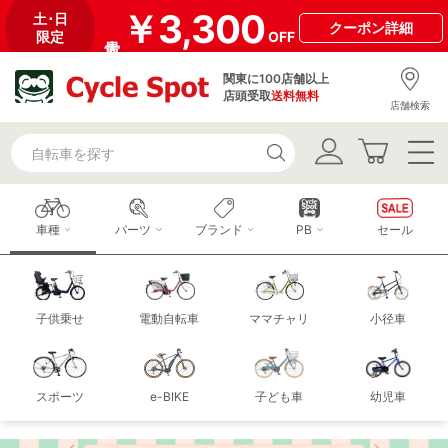
￥3,300
土･日
クーポン
詳細
限定
OFF
関東に100店舗以上
店頭受取
送料無料
店舗検索
車種
パーツ
ブランド
PB
セール
子供乗せ
電動自転車
ママチャリ
小径車
スポーツ
e-BIKE
子ども車
幼児車