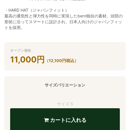
・HARD HAT（ジャパンフィット）
最高の通気性と弾力性を同時に実現したbern独自の素材。頭部の
形状に沿ってスマートに設計され、日本人向けのジャパンフィッ
トを採用。
オープン価格
11,000
円
（
12,100
円
税込）
サイズバリエーション
サイズ S
カートに入れる