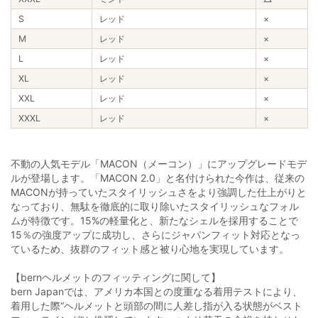
S
レッド
×
M
レッド
×
L
レッド
×
XL
レッド
×
XXL
レッド
×
XXXL
レッド
×
不動の人気モデル「MACON（メーコン）」にアップグレードモデ
ルが登場します。「MACON 2.0」と名付けられた今作は、従来の
MACONが持っていたスタイリッシュさをより強調した仕上がりと
なっており、無駄を徹底的に取り除いたスタイリッシュなフォル
ムが特徴です。15%の軽量化と、新たなシェルを採用することで
15％の強度アップに成功し、さらにジャパンフィット対応となっ
ているため、抜群のフィット感と被り心地を実現しています。
【bernヘルメットのフィッティングに関して】
bern Japanでは、アメリカ本国との度重なる着用テストにより、
着用した際“ヘルメットと頭部の間に人差し指が入る状態がベスト