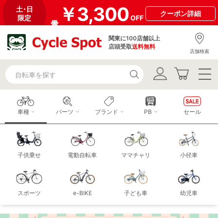
￥3,300
土･日
クーポン
詳細
限定
OFF
関東に100店舗以上
店頭受取
送料無料
店舗検索
車種
パーツ
ブランド
PB
セール
子供乗せ
電動自転車
ママチャリ
小径車
スポーツ
e-BIKE
子ども車
幼児車