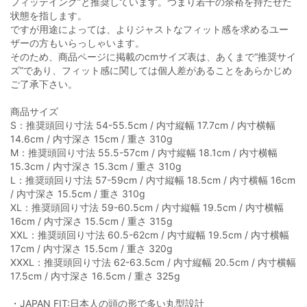
フィッテイング”と推奨しています。つまり若干の余裕を持たせた
状態を指します。
ですが用途によっては、よりジャストなフィット感を求めるユー
ザーの方もいらっしゃいます。
そのため、商品ページに掲載のcmサイズ表は、あくまで“推奨サイ
ズ”であり、フィット感に関しては個人差があることをあらかじめ
ご了承下さい。
商品サイズ
S：推奨頭回り寸法 54-55.5cm / 内寸縦幅 17.7cm / 内寸横幅
14.6cm / 内寸深さ 15cm / 重さ 310g
M：推奨頭回り寸法 55.5-57cm / 内寸縦幅 18.1cm / 内寸横幅
15.3cm / 内寸深さ 15.3cm / 重さ 310g
L：推奨頭回り寸法 57-59cm / 内寸縦幅 18.5cm / 内寸横幅 16cm
/ 内寸深さ 15.5cm / 重さ 310g
XL：推奨頭回り寸法 59-60.5cm / 内寸縦幅 19.5cm / 内寸横幅
16cm / 内寸深さ 15.5cm / 重さ 315g
XXL：推奨頭回り寸法 60.5-62cm / 内寸縦幅 19.5cm / 内寸横幅
17cm / 内寸深さ 15.5cm / 重さ 320g
XXXL：推奨頭回り寸法 62-63.5cm / 内寸縦幅 20.5cm / 内寸横幅
17.5cm / 内寸深さ 16.5cm / 重さ 325g
・JAPAN FIT:日本人の頭の形で多い丸型設計