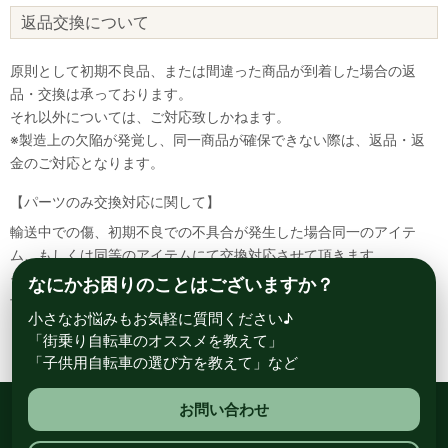
返品交換について
原則として初期不良品、または間違った商品が到着した場合の返
品・交換は承っております。
それ以外については、ご対応致しかねます。
※製造上の欠陥が発覚し、同一商品が確保できない際は、返品・返
金のご対応となります。
【パーツのみ交換対応に関して】
輸送中での傷、初期不良での不具合が発生した場合同一のアイテ
ム、もしくは同等のアイテムにて交換対応させて頂きます。
その場合該当部品を着払いにて返送して頂く必要が御座いますので
なにかお困りのことはございますか？
予めご了承ください。
小さなお悩みもお気軽に質問ください♪
「街乗り自転車のオススメを教えて」
「子供用自転車の選び方を教えて」など
お問い合わせ
総合自転車専門店 サイクルスポット ル・サイク