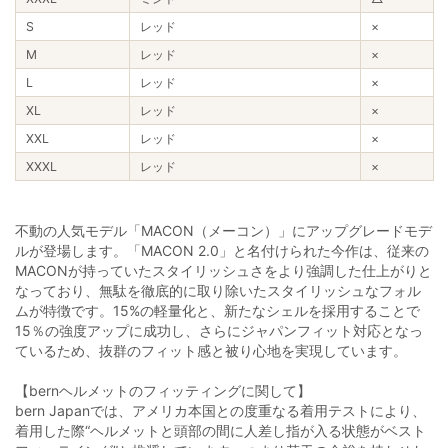
S
レッド
×
M
レッド
×
L
レッド
×
XL
レッド
×
XXL
レッド
×
XXXL
レッド
×
不動の人気モデル「MACON（メーコン）」にアップグレードモデ
ルが登場します。「MACON 2.0」と名付けられた今作は、従来の
MACONが持っていたスタイリッシュさをより強調した仕上がりと
なっており、無駄を徹底的に取り除いたスタイリッシュなフォル
ムが特徴です。15%の軽量化と、新たなシェルを採用することで
15％の強度アップに成功し、さらにジャパンフィット対応となっ
ているため、抜群のフィット感と被り心地を実現しています。
【bernヘルメットのフィッティングに関して】
bern Japanでは、アメリカ本国との度重なる着用テストにより、
着用した際“ヘルメットと頭部の間に人差し指が入る状態がベスト