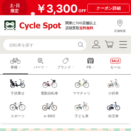
￥3,300
土･日
クーポン
詳細
限定
OFF
関東に100店舗以上
店頭受取
送料無料
店舗検索
車種
パーツ
ブランド
PB
セール
子供乗せ
電動自転車
ママチャリ
小径車
スポーツ
e-BIKE
子ども車
幼児車