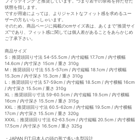
フィッテイング”と推奨しています。つまり若干の余裕を持たせた
状態を指します。
ですが用途によっては、よりジャストなフィット感を求めるユー
ザーの方もいらっしゃいます。
そのため、商品ページに掲載のcmサイズ表は、あくまで“推奨サイ
ズ”であり、フィット感に関しては個人差があることをあらかじめ
ご了承下さい。
商品サイズ
S：推奨頭回り寸法 54-55.5cm / 内寸縦幅 17.7cm / 内寸横幅
14.6cm / 内寸深さ 15cm / 重さ 310g
M：推奨頭回り寸法 55.5-57cm / 内寸縦幅 18.1cm / 内寸横幅
15.3cm / 内寸深さ 15.3cm / 重さ 310g
L：推奨頭回り寸法 57-59cm / 内寸縦幅 18.5cm / 内寸横幅 16cm
/ 内寸深さ 15.5cm / 重さ 310g
XL：推奨頭回り寸法 59-60.5cm / 内寸縦幅 19.5cm / 内寸横幅
16cm / 内寸深さ 15.5cm / 重さ 315g
XXL：推奨頭回り寸法 60.5-62cm / 内寸縦幅 19.5cm / 内寸横幅
17cm / 内寸深さ 15.5cm / 重さ 320g
XXXL：推奨頭回り寸法 62-63.5cm / 内寸縦幅 20.5cm / 内寸横幅
17.5cm / 内寸深さ 16.5cm / 重さ 325g
・JAPAN FIT:日本人の頭の形で多い丸型設計