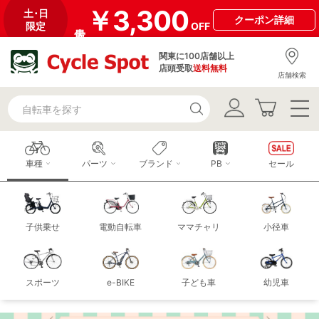
￥3,300
土･日
クーポン
詳細
限定
OFF
関東に100店舗以上
店頭受取
送料無料
店舗検索
車種
パーツ
ブランド
PB
セール
子供乗せ
電動自転車
ママチャリ
小径車
スポーツ
e-BIKE
子ども車
幼児車