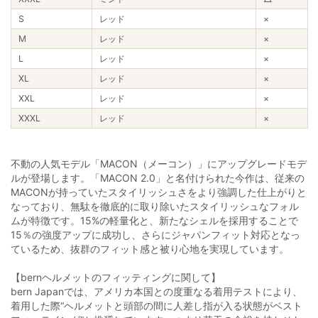
S
レッド
×
M
レッド
×
L
レッド
×
XL
レッド
×
XXL
レッド
×
XXXL
レッド
×
不動の人気モデル「MACON（メーコン）」にアップグレードモデ
ルが登場します。「MACON 2.0」と名付けられた今作は、従来の
MACONが持っていたスタイリッシュさをより強調した仕上がりと
なっており、無駄を徹底的に取り除いたスタイリッシュなフォル
ムが特徴です。15%の軽量化と、新たなシェルを採用することで
15％の強度アップに成功し、さらにジャパンフィット対応となっ
ているため、抜群のフィット感と被り心地を実現しています。
【bernヘルメットのフィッティングに関して】
bern Japanでは、アメリカ本国との度重なる着用テストにより、
着用した際“ヘルメットと頭部の間に人差し指が入る状態がベスト