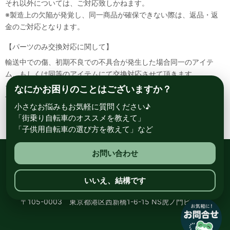
それ以外については、ご対応致しかねます。
※製造上の欠陥が発覚し、同一商品が確保できない際は、返品・返
金のご対応となります。
【パーツのみ交換対応に関して】
輸送中での傷、初期不良での不具合が発生した場合同一のアイテ
ム、もしくは同等のアイテムにて交換対応させて頂きます。
その場合該当部品を着払いにて返送して頂く必要が御座いますので
なにかお困りのことはございますか？
予めご了承ください。
小さなお悩みもお気軽に質問ください♪
「街乗り自転車のオススメを教えて」
「子供用自転車の選び方を教えて」など
お問い合わせ
総合自転車専門店 サイクルスポット ル・サイク
いいえ、結構です
〒105-0003 東京都港区西新橋1-6-15 NS虎ノ門ビル8階