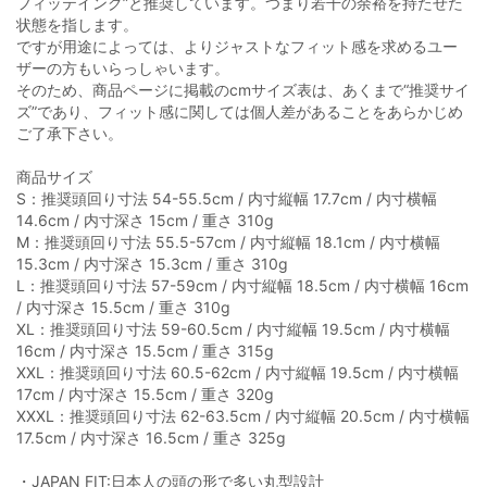
フィッテイング”と推奨しています。つまり若干の余裕を持たせた
状態を指します。
ですが用途によっては、よりジャストなフィット感を求めるユー
ザーの方もいらっしゃいます。
そのため、商品ページに掲載のcmサイズ表は、あくまで“推奨サイ
ズ”であり、フィット感に関しては個人差があることをあらかじめ
ご了承下さい。
商品サイズ
S：推奨頭回り寸法 54-55.5cm / 内寸縦幅 17.7cm / 内寸横幅
14.6cm / 内寸深さ 15cm / 重さ 310g
M：推奨頭回り寸法 55.5-57cm / 内寸縦幅 18.1cm / 内寸横幅
15.3cm / 内寸深さ 15.3cm / 重さ 310g
L：推奨頭回り寸法 57-59cm / 内寸縦幅 18.5cm / 内寸横幅 16cm
/ 内寸深さ 15.5cm / 重さ 310g
XL：推奨頭回り寸法 59-60.5cm / 内寸縦幅 19.5cm / 内寸横幅
16cm / 内寸深さ 15.5cm / 重さ 315g
XXL：推奨頭回り寸法 60.5-62cm / 内寸縦幅 19.5cm / 内寸横幅
17cm / 内寸深さ 15.5cm / 重さ 320g
XXXL：推奨頭回り寸法 62-63.5cm / 内寸縦幅 20.5cm / 内寸横幅
17.5cm / 内寸深さ 16.5cm / 重さ 325g
・JAPAN FIT:日本人の頭の形で多い丸型設計