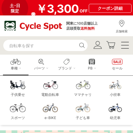
￥3,300
土･日
クーポン
詳細
限定
OFF
関東に100店舗以上
店頭受取
送料無料
店舗検索
車種
パーツ
ブランド
PB
セール
子供乗せ
電動自転車
ママチャリ
小径車
スポーツ
e-BIKE
子ども車
幼児車