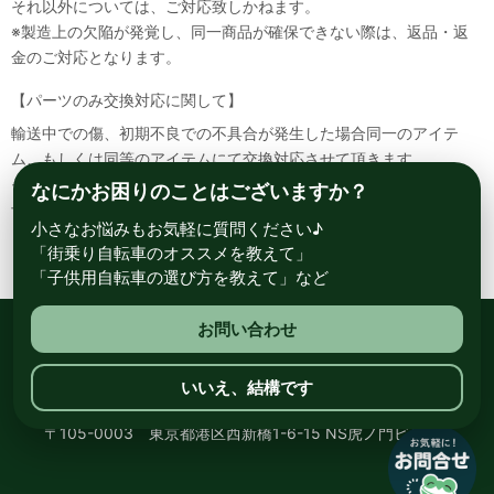
それ以外については、ご対応致しかねます。
※製造上の欠陥が発覚し、同一商品が確保できない際は、返品・返
金のご対応となります。
【パーツのみ交換対応に関して】
輸送中での傷、初期不良での不具合が発生した場合同一のアイテ
ム、もしくは同等のアイテムにて交換対応させて頂きます。
その場合該当部品を着払いにて返送して頂く必要が御座いますので
なにかお困りのことはございますか？
予めご了承ください。
小さなお悩みもお気軽に質問ください♪
「街乗り自転車のオススメを教えて」
「子供用自転車の選び方を教えて」など
お問い合わせ
総合自転車専門店 サイクルスポット ル・サイク
いいえ、結構です
〒105-0003 東京都港区西新橋1-6-15 NS虎ノ門ビル8階