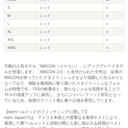
S
レッド
×
M
レッド
×
L
レッド
×
XL
レッド
×
XXL
レッド
×
XXXL
レッド
×
不動の人気モデル「MACON（メーコン）」にアップグレードモデ
ルが登場します。「MACON 2.0」と名付けられた今作は、従来の
MACONが持っていたスタイリッシュさをより強調した仕上がりと
なっており、無駄を徹底的に取り除いたスタイリッシュなフォル
ムが特徴です。15%の軽量化と、新たなシェルを採用することで
15％の強度アップに成功し、さらにジャパンフィット対応となっ
ているため、抜群のフィット感と被り心地を実現しています。
【bernヘルメットのフィッティングに関して】
bern Japanでは、アメリカ本国との度重なる着用テストにより、
着用した際“ヘルメットと頭部の間に人差し指が入る状態がベスト