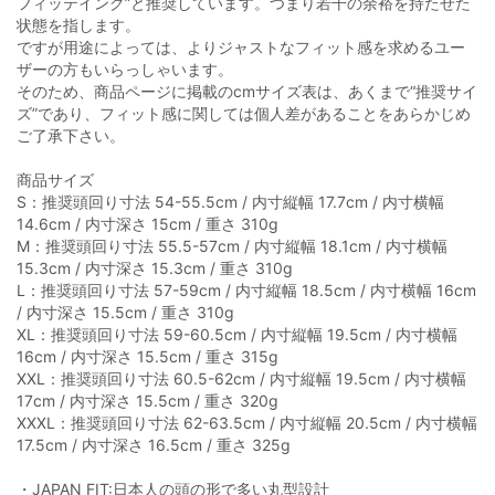
フィッテイング”と推奨しています。つまり若干の余裕を持たせた
状態を指します。
ですが用途によっては、よりジャストなフィット感を求めるユー
ザーの方もいらっしゃいます。
そのため、商品ページに掲載のcmサイズ表は、あくまで“推奨サイ
ズ”であり、フィット感に関しては個人差があることをあらかじめ
ご了承下さい。
商品サイズ
S：推奨頭回り寸法 54-55.5cm / 内寸縦幅 17.7cm / 内寸横幅
14.6cm / 内寸深さ 15cm / 重さ 310g
M：推奨頭回り寸法 55.5-57cm / 内寸縦幅 18.1cm / 内寸横幅
15.3cm / 内寸深さ 15.3cm / 重さ 310g
L：推奨頭回り寸法 57-59cm / 内寸縦幅 18.5cm / 内寸横幅 16cm
/ 内寸深さ 15.5cm / 重さ 310g
XL：推奨頭回り寸法 59-60.5cm / 内寸縦幅 19.5cm / 内寸横幅
16cm / 内寸深さ 15.5cm / 重さ 315g
XXL：推奨頭回り寸法 60.5-62cm / 内寸縦幅 19.5cm / 内寸横幅
17cm / 内寸深さ 15.5cm / 重さ 320g
XXXL：推奨頭回り寸法 62-63.5cm / 内寸縦幅 20.5cm / 内寸横幅
17.5cm / 内寸深さ 16.5cm / 重さ 325g
・JAPAN FIT:日本人の頭の形で多い丸型設計