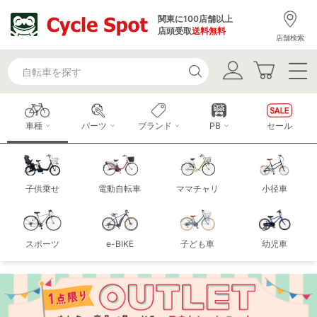
関東に100店舗以上
店頭受取
送料無料
店舗検索
車種
パーツ
ブランド
PB
セール
子供乗せ
電動自転車
ママチャリ
小径車
スポーツ
e-BIKE
子ども車
幼児車