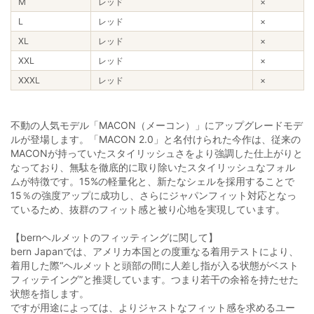
M
レッド
×
L
レッド
×
XL
レッド
×
XXL
レッド
×
XXXL
レッド
×
不動の人気モデル「MACON（メーコン）」にアップグレードモデ
ルが登場します。「MACON 2.0」と名付けられた今作は、従来の
MACONが持っていたスタイリッシュさをより強調した仕上がりと
なっており、無駄を徹底的に取り除いたスタイリッシュなフォル
ムが特徴です。15%の軽量化と、新たなシェルを採用することで
15％の強度アップに成功し、さらにジャパンフィット対応となっ
ているため、抜群のフィット感と被り心地を実現しています。
【bernヘルメットのフィッティングに関して】
bern Japanでは、アメリカ本国との度重なる着用テストにより、
着用した際“ヘルメットと頭部の間に人差し指が入る状態がベスト
フィッテイング”と推奨しています。つまり若干の余裕を持たせた
状態を指します。
ですが用途によっては、よりジャストなフィット感を求めるユー