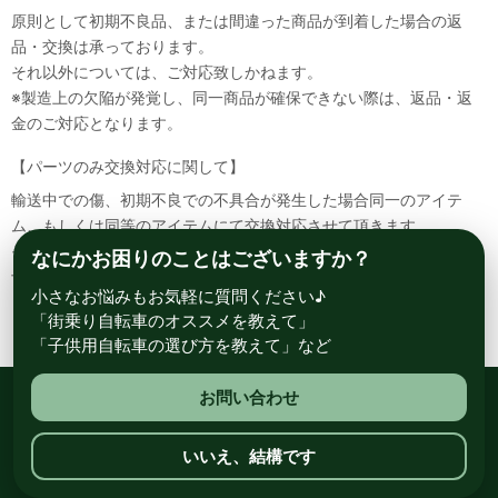
原則として初期不良品、または間違った商品が到着した場合の返
品・交換は承っております。
それ以外については、ご対応致しかねます。
※製造上の欠陥が発覚し、同一商品が確保できない際は、返品・返
金のご対応となります。
【パーツのみ交換対応に関して】
輸送中での傷、初期不良での不具合が発生した場合同一のアイテ
ム、もしくは同等のアイテムにて交換対応させて頂きます。
その場合該当部品を着払いにて返送して頂く必要が御座いますので
なにかお困りのことはございますか？
予めご了承ください。
小さなお悩みもお気軽に質問ください♪
「街乗り自転車のオススメを教えて」
「子供用自転車の選び方を教えて」など
お問い合わせ
総合自転車専門店 サイクルスポット ル・サイク
いいえ、結構です