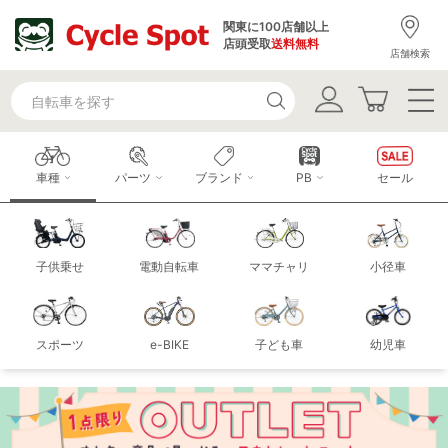
関東に100店舗以上
店頭受取
送料無料
店舗検索
車種
パーツ
ブランド
PB
セール
子供乗せ
電動自転車
ママチャリ
小径車
スポーツ
e-BIKE
子ども車
幼児車