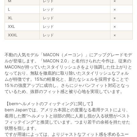
M
レッド
×
L
レッド
×
XL
レッド
×
XXL
レッド
×
XXXL
レッド
×
不動の人気モデル「MACON（メーコン）」にアップグレードモデ
ルが登場します。「MACON 2.0」と名付けられた今作は、従来の
MACONが持っていたスタイリッシュさをより強調した仕上がりと
なっており、無駄を徹底的に取り除いたスタイリッシュなフォル
ムが特徴です。15%の軽量化と、新たなシェルを採用することで
15％の強度アップに成功し、さらにジャパンフィット対応となっ
ているため、抜群のフィット感と被り心地を実現しています。
【bernヘルメットのフィッティングに関して】
bern Japanでは、アメリカ本国との度重なる着用テストにより、
着用した際“ヘルメットと頭部の間に人差し指が入る状態がベスト
フィッテイング”と推奨しています。つまり若干の余裕を持たせた
状態を指します。
ですが用途によっては、よりジャストなフィット感を求めるユー