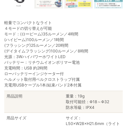
軽量でコンパクトなライト
４モードの切り替えが可能
モード：(ロービーム)35ルーメン／4時間
(ハイビーム)100ルーメン／1時間
(フラッシング)25ルーメン／20時間
(デイタイムフラッシング)100ルーメン／8時間
光源：3WハイパワーホワイトLED
バッテリー：リチウムイオンポリマー電池
充電時間：USB 約2時間
ローバッテリーインジケーター付
ヘルメット取付用ベルクロストラップ付属
充電用USBケーブル1本/結束バンド2本付属
用品説明
重量：19g
取付可能径：Φ18～Φ32
防水等級：IPX4
用品サイズ
サイズ：
L50×W28×H21.6mm（ライト