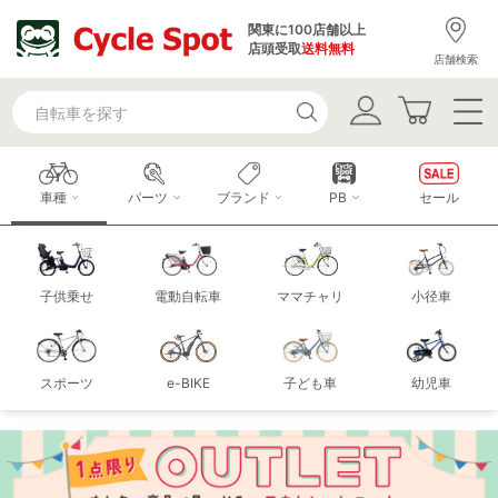
関東に100店舗以上
店頭受取
送料無料
店舗検索
車種
パーツ
ブランド
PB
セール
子供乗せ
電動自転車
ママチャリ
小径車
スポーツ
e-BIKE
子ども車
幼児車