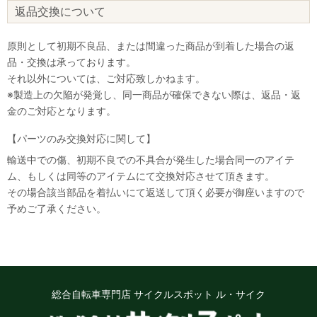
返品交換について
原則として初期不良品、または間違った商品が到着した場合の返
品・交換は承っております。
それ以外については、ご対応致しかねます。
※製造上の欠陥が発覚し、同一商品が確保できない際は、返品・返
金のご対応となります。
【パーツのみ交換対応に関して】
輸送中での傷、初期不良での不具合が発生した場合同一のアイテ
ム、もしくは同等のアイテムにて交換対応させて頂きます。
その場合該当部品を着払いにて返送して頂く必要が御座いますので
なにかお困りのことはございますか？
予めご了承ください。
小さなお悩みもお気軽に質問ください♪
「街乗り自転車のオススメを教えて」
「子供用自転車の選び方を教えて」など
お問い合わせ
総合自転車専門店 サイクルスポット ル・サイク