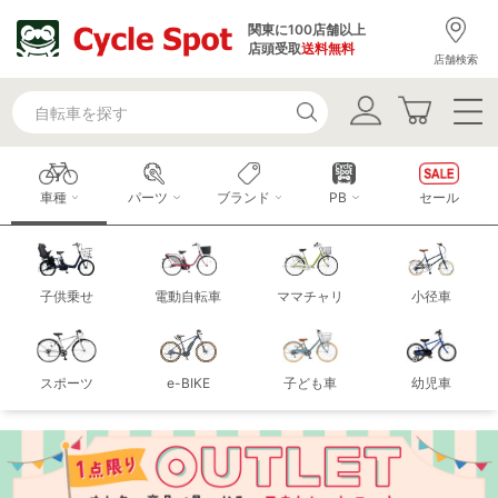
関東に100店舗以上
店頭受取
送料無料
店舗検索
車種
パーツ
ブランド
PB
セール
子供乗せ
電動自転車
ママチャリ
小径車
スポーツ
e-BIKE
子ども車
幼児車