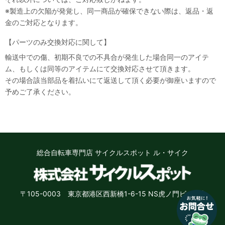
※製造上の欠陥が発覚し、同一商品が確保できない際は、返品・返
金のご対応となります。
【パーツのみ交換対応に関して】
輸送中での傷、初期不良での不具合が発生した場合同一のアイテ
ム、もしくは同等のアイテムにて交換対応させて頂きます。
その場合該当部品を着払いにて返送して頂く必要が御座いますので
なにかお困りのことはございますか？
予めご了承ください。
小さなお悩みもお気軽に質問ください♪
「街乗り自転車のオススメを教えて」
「子供用自転車の選び方を教えて」など
お問い合わせ
総合自転車専門店 サイクルスポット ル・サイク
いいえ、結構です
〒105-0003 東京都港区西新橋1-6-15 NS虎ノ門ビル8階