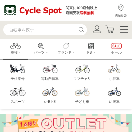
関東に100店舗以上
店頭受取
送料無料
店舗検索
車種
パーツ
ブランド
PB
セール
子供乗せ
電動自転車
ママチャリ
小径車
スポーツ
e-BIKE
子ども車
幼児車