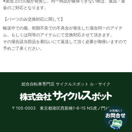
※製造上の欠陥が発覚し、同一商品が確保できない際は、返品・返
金のご対応となります。
【パーツのみ交換対応に関して】
輸送中での傷、初期不良での不具合が発生した場合同一のアイテ
ム、もしくは同等のアイテムにて交換対応させて頂きます。
その場合該当部品を着払いにて返送して頂く必要が御座いますので
なにかお困りのことはございますか？
予めご了承ください。
小さなお悩みもお気軽に質問ください♪
「街乗り自転車のオススメを教えて」
「子供用自転車の選び方を教えて」など
お問い合わせ
総合自転車専門店 サイクルスポット ル・サイク
いいえ、結構です
〒105-0003 東京都港区西新橋1-6-15 NS虎ノ門ビル8階