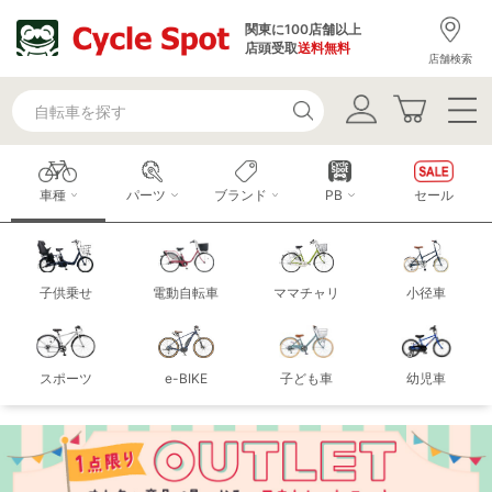
関東に100店舗以上
店頭受取
送料無料
店舗検索
車種
パーツ
ブランド
PB
セール
子供乗せ
電動自転車
ママチャリ
小径車
スポーツ
e-BIKE
子ども車
幼児車