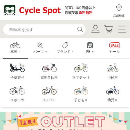
関東に100店舗以上
店頭受取
送料無料
店舗検索
車種
パーツ
ブランド
PB
セール
子供乗せ
電動自転車
ママチャリ
小径車
スポーツ
e-BIKE
子ども車
幼児車