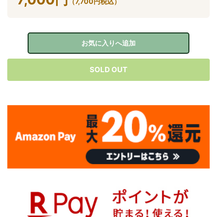
（
7,700
円
税込）
お気に入りへ追加
SOLD OUT