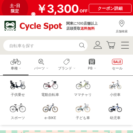
￥3,300
土･日
クーポン
詳細
限定
OFF
関東に100店舗以上
店頭受取
送料無料
店舗検索
車種
パーツ
ブランド
PB
セール
子供乗せ
電動自転車
ママチャリ
小径車
スポーツ
e-BIKE
子ども車
幼児車