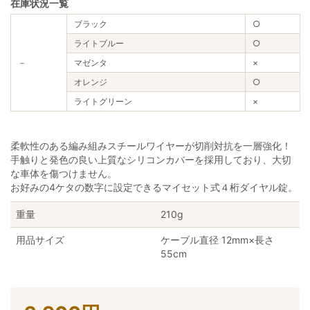
在庫状況一覧
ブラック
○
ライトブルー
○
－
マゼンタ
×
オレンジ
○
ライトグリーン
×
柔軟性のある編み組みスチールワイヤーが切削対抗を一層強化！
手触りと発色の良い上質なシリコンカバーを採用しており、大切
な車体を傷つけません。
お好みの4ケタの数字に設定できるマイセット式４桁ダイヤル錠。
重量
210g
用品サイズ
ケーブル直径 12mm×長さ
55cm