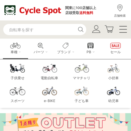
関東に100店舗以上
店頭受取
送料無料
店舗検索
車種
パーツ
ブランド
PB
セール
子供乗せ
電動自転車
ママチャリ
小径車
スポーツ
e-BIKE
子ども車
幼児車