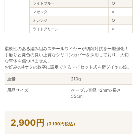
ライトブルー
○
－
マゼンタ
×
オレンジ
○
ライトグリーン
×
柔軟性のある編み組みスチールワイヤーが切削対抗を一層強化！
手触りと発色の良い上質なシリコンカバーを採用しており、大切
な車体を傷つけません。
お好みの4ケタの数字に設定できるマイセット式４桁ダイヤル錠。
重量
210g
用品サイズ
ケーブル直径 12mm×長さ
55cm
2,900
円
（
3,190
円
税込）