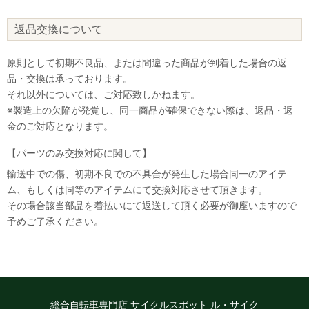
返品交換について
原則として初期不良品、または間違った商品が到着した場合の返
品・交換は承っております。
それ以外については、ご対応致しかねます。
※製造上の欠陥が発覚し、同一商品が確保できない際は、返品・返
金のご対応となります。
【パーツのみ交換対応に関して】
輸送中での傷、初期不良での不具合が発生した場合同一のアイテ
ム、もしくは同等のアイテムにて交換対応させて頂きます。
その場合該当部品を着払いにて返送して頂く必要が御座いますので
なにかお困りのことはございますか？
予めご了承ください。
小さなお悩みもお気軽に質問ください♪
「街乗り自転車のオススメを教えて」
「子供用自転車の選び方を教えて」など
お問い合わせ
総合自転車専門店 サイクルスポット ル・サイク