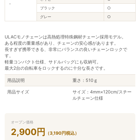
－
ブラック
○
グレー
○
ULACモノチェーンは高熱処理特殊鋼材チェーン採用モデル。
ある程度の重量感があり、チェーンの安心感があります。
長すぎず携帯できる、非常にバランスの良いチェーンロックで
す。
軽量コンパクト仕様、サドルバッグにも収納可。
最大2台の自転車をロックするのに十分な長さです。
用品説明
重さ：510ｇ
用品サイズ
サイズ：4mm×120cm/スチー
ルチェーン仕様
オープン価格
2,900
円
（
3,190
円
税込）