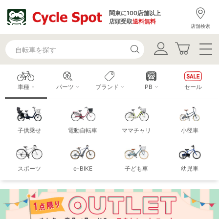
関東に100店舗以上
店頭受取
送料無料
店舗検索
車種
パーツ
ブランド
PB
セール
子供乗せ
電動自転車
ママチャリ
小径車
スポーツ
e-BIKE
子ども車
幼児車