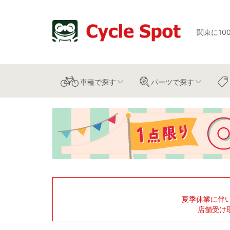
関東に10
車種
で探す
パーツ
で探す
夏季休業に伴
店舗受け