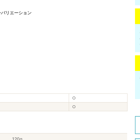
ーバリエーション
○
○
120g