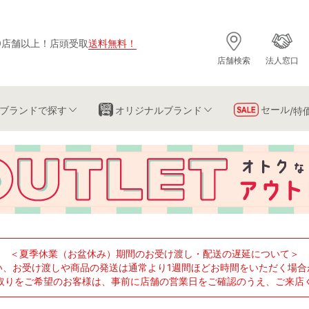
0店舗以上
！
店頭受取
送料無料
！
店舗検索
法人窓口
セール
ブランド
で探す
オリジナルブランド
/特
＜夏季休業（お盆休み）期間のお受け渡し・配送の遅延について＞
い、お受け渡しや商品の発送は通常より1週間ほどお時間をいただく場合
取りをご希望のお客様は、事前に店舗の営業日をご確認のうえ、ご来店