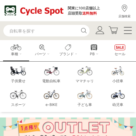
関東に100店舗以上
店頭受取
送料無料
店舗検索
車種
パーツ
ブランド
PB
セール
子供乗せ
電動自転車
ママチャリ
小径車
スポーツ
e-BIKE
子ども車
幼児車