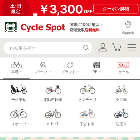
￥3,300
土･日
クーポン
詳細
限定
OFF
関東に100店舗以上
店頭受取
送料無料
店舗検索
車種
パーツ
ブランド
PB
セール
子供乗せ
電動自転車
ママチャリ
小径車
スポーツ
e-BIKE
子ども車
幼児車