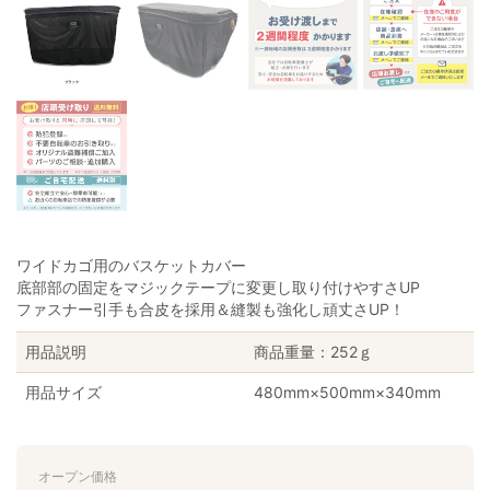
ワイドカゴ用のバスケットカバー
底部部の固定をマジックテープに変更し取り付けやすさUP
ファスナー引手も合皮を採用＆縫製も強化し頑丈さUP！
用品説明
商品重量：252ｇ
用品サイズ
480mm×500mm×340mm
オープン価格