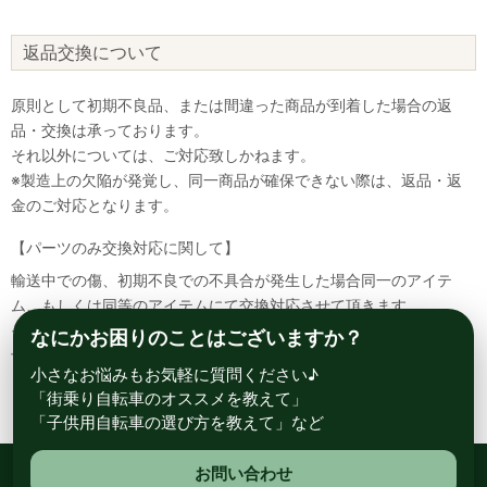
返品交換について
原則として初期不良品、または間違った商品が到着した場合の返
品・交換は承っております。
それ以外については、ご対応致しかねます。
※製造上の欠陥が発覚し、同一商品が確保できない際は、返品・返
金のご対応となります。
【パーツのみ交換対応に関して】
輸送中での傷、初期不良での不具合が発生した場合同一のアイテ
ム、もしくは同等のアイテムにて交換対応させて頂きます。
その場合該当部品を着払いにて返送して頂く必要が御座いますので
なにかお困りのことはございますか？
予めご了承ください。
小さなお悩みもお気軽に質問ください♪
「街乗り自転車のオススメを教えて」
「子供用自転車の選び方を教えて」など
お問い合わせ
総合自転車専門店 サイクルスポット ル・サイク