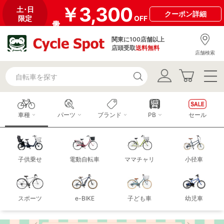
￥3,300
土･日
クーポン
詳細
限定
OFF
関東に100店舗以上
店頭受取
送料無料
店舗検索
車種
パーツ
ブランド
PB
セール
子供乗せ
電動自転車
ママチャリ
小径車
スポーツ
e-BIKE
子ども車
幼児車