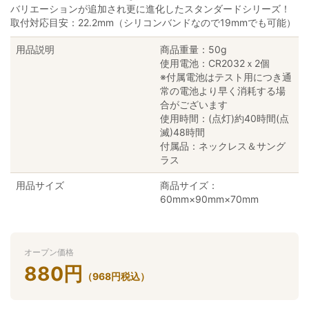
バリエーションが追加され更に進化したスタンダードシリーズ！
取付対応目安：22.2mm（シリコンバンドなので19mmでも可能）
用品説明
商品重量：50g
使用電池：CR2032ｘ2個
※付属電池はテスト用につき通
常の電池より早く消耗する場
合がございます
使用時間：(点灯)約40時間(点
滅)48時間
付属品：ネックレス＆サング
ラス
用品サイズ
商品サイズ：
60mm×90mm×70mm
オープン価格
880
円
（
968
円
税込）