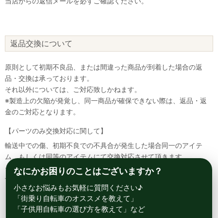
当店からの返信メールを必ずご確認ください。
返品交換について
原則として初期不良品、または間違った商品が到着した場合の返
品・交換は承っております。
それ以外については、ご対応致しかねます。
※製造上の欠陥が発覚し、同一商品が確保できない際は、返品・返
金のご対応となります。
【パーツのみ交換対応に関して】
輸送中での傷、初期不良での不具合が発生した場合同一のアイテ
ム、もしくは同等のアイテムにて交換対応させて頂きます。
その場合該当部品を着払いにて返送して頂く必要が御座いますので
なにかお困りのことはございますか？
予めご了承ください。
小さなお悩みもお気軽に質問ください♪
「街乗り自転車のオススメを教えて」
「子供用自転車の選び方を教えて」など